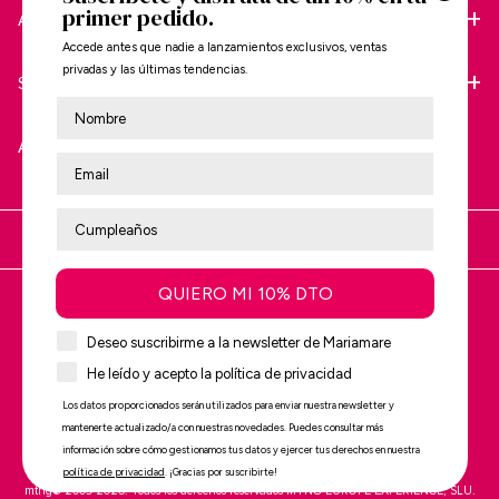
primer pedido.
AYUDA
POLÍTICAS DE MARCA
Accede antes que nadie a lanzamientos exclusivos, ventas
privadas y las últimas tendencias.
SOBRE MARIAMARE
SÍGUENOS
Nombre
ATENCIÓN AL CLIENTE
Estás comprando en:
QUIERO MI 10% DTO
Reséñanos en
Trustpilot
Deseo suscribirme a la newsletter de Mariamare
He leído y acepto la política de privacidad
Los datos proporcionados serán utilizados para enviar nuestra newsletter y
mantenerte actualizado/a con nuestras novedades. Puedes consultar más
información sobre cómo gestionamos tus datos y ejercer tus derechos en nuestra
política de privacidad
. ¡Gracias por suscribirte!
mtng© 2009-2026. Todos los derechos reservados MTNG EUROPE EXPERIENCE, SLU.