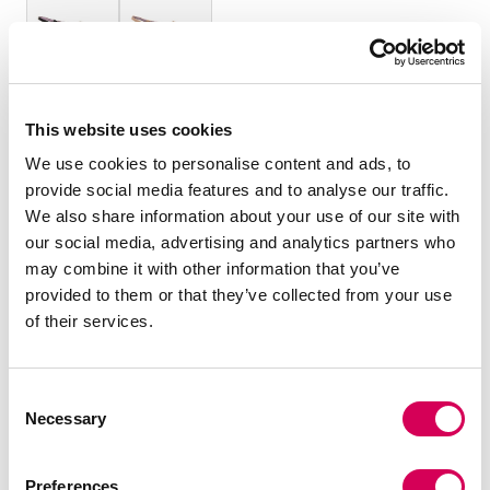
TALLA:
Guía de tallas
This website uses cookies
35
36
37
38
39
40
41
We use cookies to personalise content and ads, to
provide social media features and to analyse our traffic.
Cantidad:
We also share information about your use of our site with
our social media, advertising and analytics partners who
Decrecer
Aumentar
may combine it with other information that you’ve
cantidad
cantidad
provided to them or that they’ve collected from your use
of their services.
SELECCIONA UNA TALLA
Consent
Necessary
Selection
DESCRIPCIÓN
Zapatos negros planos para mujer de Mariamare, modelo
Preferences