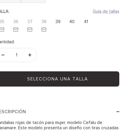
ALLA:
Guía de tallas
35
36
37
38
39
40
41
antidad:
Decrecer
Aumentar
cantidad
cantidad
SELECCIONA UNA TALLA
ESCRIPCIÓN
ndalias rojas de tacón para mujer, modelo Cefalu de
riamare. Este modelo presenta un diseño con tiras cruzadas