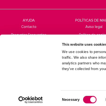
AYUDA
POLÍTICAS DE M
Contacto
Aviso legal
Preguntas Frecuentes
Política de cooki
Condiciones de envío
Política de privac
This website uses cookie
Cambios y devoluciones
Preguntas frecue
We use cookies to personal
traffic. We also share info
Términos y condici
analytics partners who may
they’ve collected from your
Consent
Necessary
Selection
mtn