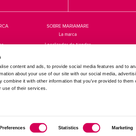
ARCA
SOBRE MARIAMARE
La marca
es
Localizador de tiendas
idad
Suscríbete
s
ntes
ise content and ads, to provide social media features and to an
rmation about your use of our site with our social media, advertis
ones
 combine it with other information that you’ve provided to them o
 use of their services.
Reséñanos en
Trustpilot
Preferences
Statistics
Marketing
g© 2009-2026. Todos los derechos reservados MTNG EUROPE EXPERIENCE, 