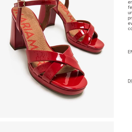
e
fe
un
pr
ev
co
E
D