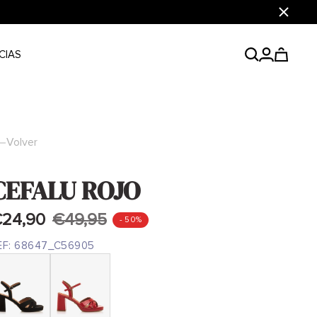
Cerrar
CIAS
Volver
CEFALU ROJO
24,90
€49,95
- 50%
EF:
68647_C56905