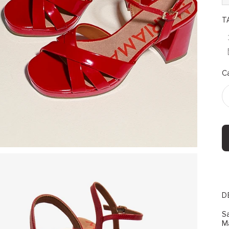
T
C
D
Sa
Ma